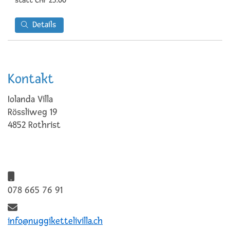
statt
CHF 23.00
Details
Kontakt
Iolanda Villa
Rössliweg 19
4852 Rothrist
078 665 76 91
info@nuggikettelivilla.ch